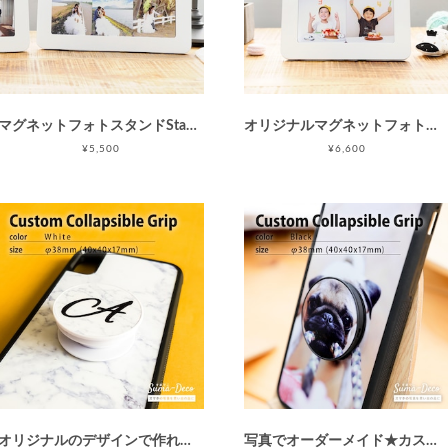
マグネットフォトスタンドStandard3(ホワイトフォトフレーム/90x90mmマグネット3枚セット)/Instagram印刷などに最適/オンラインプリント/写真印刷 / 母の日 父の日 敬老の日
オリジナルマグネットフォトスタンド「Standard4」- 出産祝い・誕生日プレゼント・卒業プレゼント・ギフトに (ホワイトフォトフレーム/90x90mmマグネット4枚セット)/ベビー写真/Instagram印刷などに最適/オンラインプリント/写真印刷 / 母の日 父の日 敬老の日
¥5,500
¥6,600
オリジナルのデザインで作れるスマホグリップ：ホワイト / スマホソケット / iPhone グリップスタンド/ スマホリング
写真でオーダーメイド★カスタムスマホグリップ(ブラック) / スマホソケット / iPhone グリップスタンド/ スマホリング