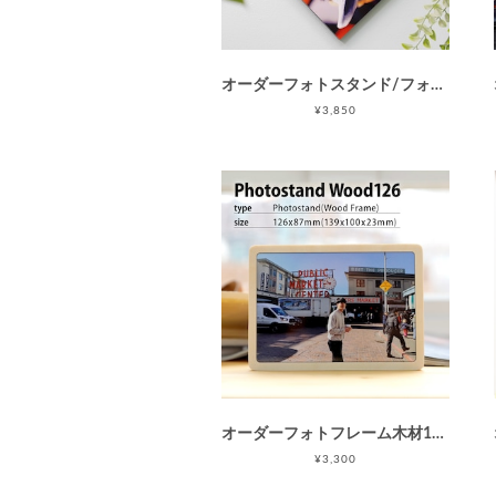
オーダーフォトスタンド/フォトウォールパネル203B(正方形/L/枠なし/壁掛け兼用) / アートパネル / ネットフォトプリント / ラメあり / 母の日 父の日 敬老の日
¥3,850
オーダーフォトフレーム木材126(木目フレームM/L判相当)/ウッドフォトフレーム/写真プリント / 母の日 父の日 敬老の日
¥3,300