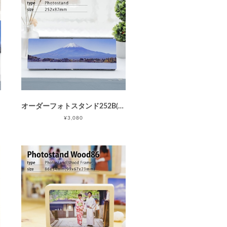
オーダーフォトスタンド252B(パノラマ/P判サイズ/枠なし)/パノラマサイズのフォトプリント | フォトパネル | 写真プリント
¥3,080