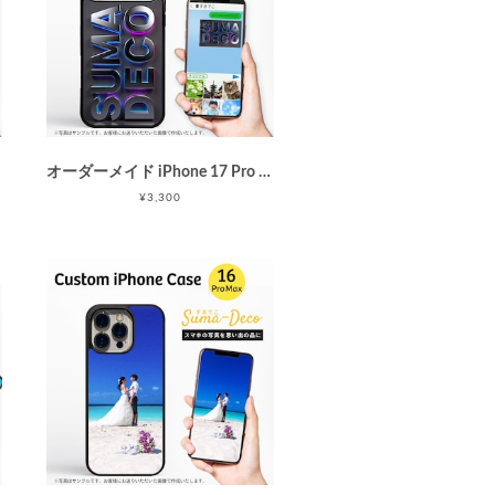
オーダーメイド iPhone 17 Pro Maxケース (iPhoneカバー) / カスタムオーダー / ソフト・ハードハイブリッドiPhoneケース/写真プリント/指紋防止 / 父の日 / 母の日 / 敬老の日
¥3,300