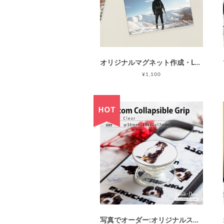
オリジナルマグネット作成・L判写真サイズ126M(126×87mm)/マグネット印刷/アルミプレートで丈夫 / 母の日 父の日 敬老の日
¥1,100
写真でオーダー:オリジナルスマホグリップ /クリアカラー スマホソケット / iPhone グリップスタンド/ スマホリング