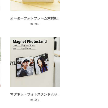
オーダーフォトフレーム木材86(木目フレームS)/ウッドフォトフレーム/写真プリント / 父の日 母の日 敬老の日
¥2,200
マグネットフォトスタンド90BM(マグネット付フォトスタンド/90×90mm正方形)/Instagram印刷などに最適 / 母の日 父の日 敬老の日
¥1,650