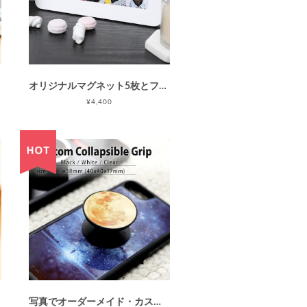
オリジナルマグネット5枚とフォトスタンドのセット「Mini5」【マグネットが買い足しできる】- 出産祝い・卒アル・誕生日プレゼント・成長記録に- (ホワイトフォトフレーム/45x45mmマグネット5枚セット) Instagram印刷などに最適/ベビー写真/写真印刷/オンラインプリント / 母の日 父の日 敬老の日
¥4,400
写真でオーダーメイド・カスタム(オリジナル)スマホグリップ(ブラック/ホワイト/クリア) / スマホソケット / iPhone グリップスタンド/ スマホリング