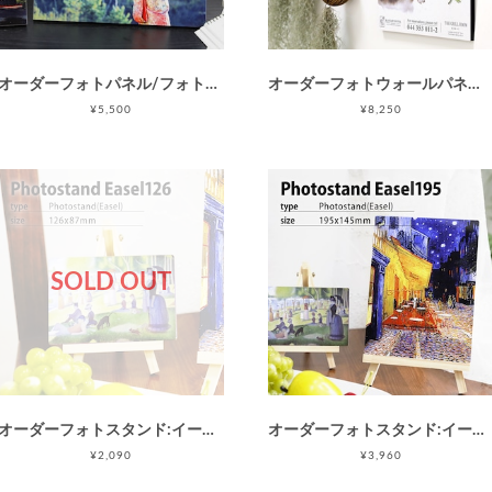
オーダーフォトパネル/フォトスタンド270B(A4-/枠なし)/写真のネットプリント/アートパネル / 母の日 父の日 敬老の日
オーダーフォトウォールパネル/アートパネル380B(3L/八ツ切サイズ/枠なし/壁掛けタイプ)結婚式/ウェディング/ウェルカムボード/写真プリント
¥5,500
¥8,250
SOLD OUT
オーダーフォトスタンド:イーゼル126(Sサイズ/L判相当/126×87mm)/写真プリント
オーダーフォトスタンド:イーゼル195(Lサイズ/195×145mm)/オンライン写真プリント
¥2,090
¥3,960