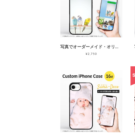
写真でオーダーメイド・オリジナルiPhone Air ケース(カバー) /カスタムオーダー/ソフト・ハードハイブリッドiPhoneケース/写真プリント/指紋防止
¥2,750