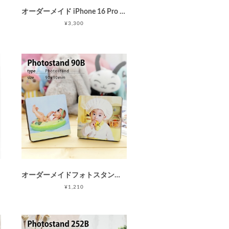
オーダーメイド iPhone 16 Pro Maxケース (iPhoneカバー) / カスタムオーダー / ソフト・ハードハイブリッドiPhoneケース/写真プリント/指紋防止
¥3,300
オーダーメイドフォトスタンド90B(正方形/S/枠なし)/Instagram印刷などに最適 / ラメフォトプリント / キラキラ / オンラインフォトプリント / 母の日 父の日 敬老の日
¥1,210