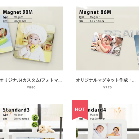
オリジナル(カスタム)フォトマグネット90M(90×90mm正方形)/Instagram印刷などに最適
オリジナルマグネット作成・名刺サイズ86M(86×54mm)/マグネット印刷/スマホの写真でマグネットが作れる！/アルミプレートで丈夫 / 母の日 父の日 敬老の日
¥880
¥770