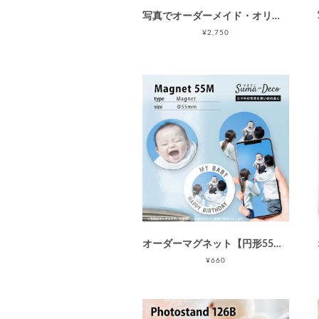
写真でオーダーメイド・オリジナルiPhone 16e ケース(カバー) /カスタムオーダー/ソフト・ハードハイブリッドiPhoneケース/写真プリント/指紋防止
¥2,750
オーダーマグネット【円形55M】(直径55mm正円) ラウンド型カスタムマグネット/グリッター入りアルミマグネット/1枚から注文OK/マグネット印刷/マグネット制作/オリジナルマグネット作成/スマホの写真でマグネットが作れる！/アルミプレートで丈夫 / 母の日 父の日 敬老の日
¥660