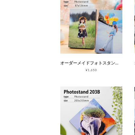
オーダーメイドフォトスタンド126B(L判相当/枠なし) フォトパネル | フォトプリント | ラメ / グリッター 写真プリント / 母の日 父の日 敬老の日
¥1,650