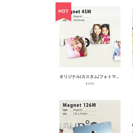
オリジナル(カスタム)フォトマグネット45M(45×45mm正方形)/Instagram印刷などに最適 / 母の日 父の日 敬老の日
¥550