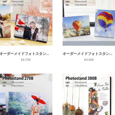
オーダーメイドフォトスタンド178B(2L判相当/枠なし) フォトパネル | 写真プリント | グリッター /ラメフォトプリントサービス / 記念日のプレゼント / 父の日 / 母の日 / 敬老の日 / こどもの日
オーダーメイドフォトスタンド195B(195mm x 145mm / 枠なし / A5より少し小さいサイズ) フォトパネル | フォトプリント | ラメ・グリッター加工 写真プリント / 母の日 父の日 敬老の日
¥2,750
¥3,300