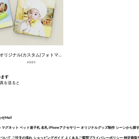
オリジナル(カスタム)フォトマグネット90M(90×90mm正方形)/Instagram印刷などに最適
¥880
Mail
ル
マグネット
ペット迷子札
名札
iPhoneアクセサリー
オリジナルグッズ制作
シーンから探
について
ご注文の流れ
ショッピングガイド
よくあるご質問
プライバシーポリシー
特定商取