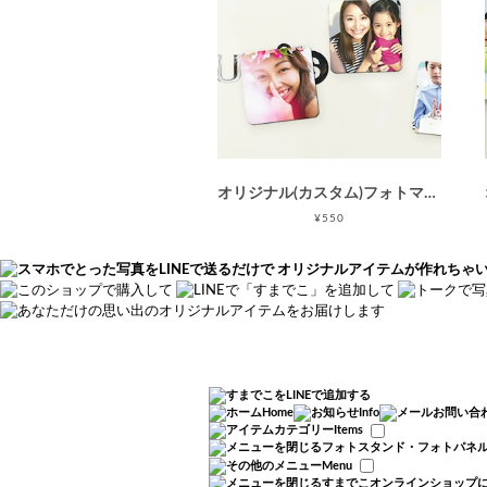
オリジナル(カスタム)フォトマグネット45M(45×45mm正方形)/Instagram印刷などに最適 / 母の日 父の日 敬老の日
¥550
Home
Info
Items
フォトスタンド・フォトパネ
Menu
すまでこオンラインショップ