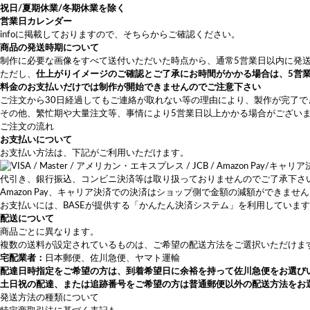
祝日/夏期休業/冬期休業を除く
営業日カレンダー
info
に掲載しておりますので、そちらからご確認ください。
商品の発送時期について
制作に必要な画像をすべて送付いただいた時点から、通常5営業日以内に発
ただし、
仕上がりイメージのご確認とご了承にお時間がかかる場合は、5営
料金のお支払いだけでは制作が開始できませんのでご注意下さい
ご注文から30日経過してもご連絡が取れない等の理由により、製作が完了
その他、繁忙期や大量注文等、事情により5営業日以上かかる場合がござい
ご注文の流れ
お支払いについて
お支払い方法は、下記がご利用いただけます。
代引き、銀行振込、コンビニ決済等は取り扱っておりませんのでご了承下さ
Amazon Pay、キャリア決済での決済はショップ側で金額の減額ができま
お支払いには、BASEが提供する「かんたん決済システム」を利用しています
配送について
商品ごとに異なります。
複数の送料が設定されているものは、ご希望の配送方法をご選択いただけま
宅配業者：
日本郵便、佐川急便、ヤマト運輸
配達日時指定をご希望の方は、
到着希望日に余裕を持って佐川急便をお選び
土日祝の配達、または追跡番号をご希望の方は普通郵便以外の配送方法をお
発送方法の種類について