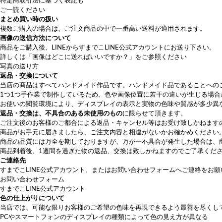
特定商取引法に基づく表記も
ご一読ください
まとめ買い時の扱い
複数ご購入の場合は、ご注文商品の中で一番高い送料が適用されます。
画像の送信方法について
商品をご購入後、LINEから
すまでこLINE公式アカウント
にお送り下さい。
詳しくは
「画像はどこに送ればいいですか？」
をご参照ください
写真の送り方
返品・交換について
当店の商品はすべてハンドメイド作品です。ハンドメイド品であることへの
1つ1つ手作業で制作しているため、色や画像位置に若干の違いが生じる場合
お使いの閲覧環境により、ディスプレイの表示と実物の色味や質感が多少異
返品・交換は、不具合のある未使用のもの
に限らせて頂きます。
ご注文後のお客様のご都合による返品・キャンセル等はお受け致しかねます
商品がお手元に届きましたら、ご注文内容と相違がないかお確かめください
商品の品質には万全を期しておりますが、万が一不具合が発生した場合は、
商品到着後、1週間を過ぎた物の返品、交換は致しかねますのでご了承くだ
ご連絡先
すまでこLINE公式アカウント
、または
お問い合わせフォーム
へご連絡をお願
お問い合わせフォーム
すまでこLINE公式アカウント
色の仕上がりについて
当店では、可能な限りお客様のご希望の色味を再現できるよう最善を尽くし
PCやスマートフォンのディスプレイの種類によって色の見え方が異なる