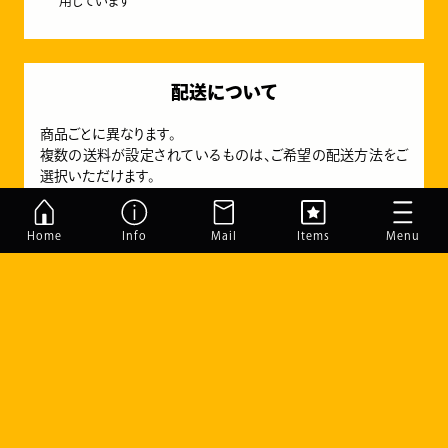
用しています
配送について
商品ごとに異なります。
複数の送料が設定されているものは、ご希望の配送方法をご
選択いただけます。
宅配業者：
日本郵便、佐川急便、ヤマト運輸
Home
Info
Mail
Items
Menu
配達日時指定をご希望の方は、
到着希望日に余裕を持っ
て佐川急便をお選びいただき
、ご希望日を備考でお知らせ
下さい
(普通郵便、クリックポストは配達日の指定が不可能
です)
すまでこオンラインショップについて
フォトスタンド・フォトパネル
土日祝の配達、または追跡番号をご希望の方は普通郵便
以外の配送方法をお選び下さい
ご注文の流れ
マグネット
発送方法の種類について
ショッピングガイド
ペット迷子札