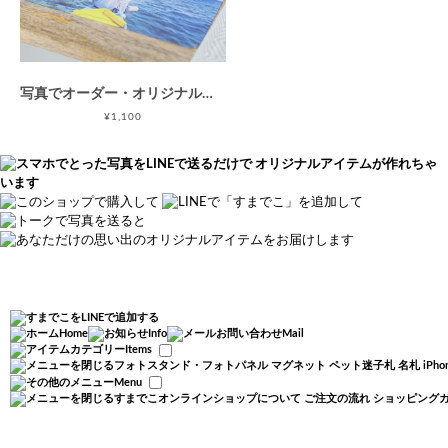
写真でオーダー・オリジナルフォトマウスパッド(227x172mm) -あなただけのオリジナルマウスパッド / 母の日 父の日 敬老の日
¥1,100
Home
Info
Mail
Items
フォトスタンド・フォトパネル
マグネット
ペット迷子札
名札
iP
Menu
すまでこオンラインショップについて
ご注文の流れ
ショッピング