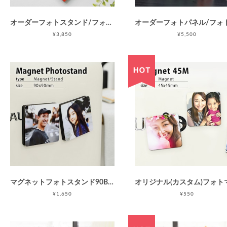
オーダーフォトスタンド/フォトウォールパネル203B(正方形/L/枠なし/壁掛け兼用) / アートパネル / ネットフォトプリント / ラメあり / 母の日 父の日 敬老の日
¥3,850
¥5,500
マグネットフォトスタンド90BM(マグネット付フォトスタンド/90×90mm正方形)/Instagram印刷などに最適 / 母の日 父の日 敬老の日
¥1,650
¥550