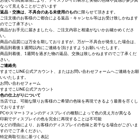
お使いの閲覧環境により、ディスプレイの表示と実物の色味や質感が多少異
なって見えることがございます
返品・交換は、不具合のある未使用のもの
に限らせて頂きます。
ご注文後のお客様のご都合による返品・キャンセル等はお受け致しかねます
のでご了承下さい
商品がお手元に届きましたら、ご注文内容と相違がないかお確かめくださ
い。
商品の品質には万全を期しておりますが、万が一不具合が発生した場合は、
商品到着後１週間以内にご連絡を頂けますようお願いいたします。
商品到着後、1週間を過ぎた物の返品、交換は致しかねますのでご了承くだ
さい。
ご連絡先
すまでこLINE公式アカウント
、または
お問い合わせフォーム
へご連絡をお願
いいたします。
お問い合わせフォーム
すまでこLINE公式アカウント
色の仕上がりについて
当店では、可能な限りお客様のご希望の色味を再現できるよう最善を尽くし
ておりますが
PCやスマートフォンのディスプレイの種類によって色の見え方が異なる
印刷でディスプレイの色を完全に再現することは不可能
などの理由により、お客様のディスプレイの色味と若干なる場合がございま
すのでご了承ください。
特定商取引法に基づく表記