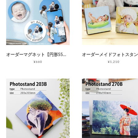
オーダーマグネット【円形55M】(直径55mm正円) ラウンド型カスタムマグネット/グリッター入りアルミマグネット/1枚から注文OK/マグネット印刷/マグネット制作/オリジナルマグネット作成/スマホの写真でマグネットが作れる！/アルミプレートで丈夫 / 母の日 父の日 敬老の日
¥660
¥1,210