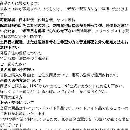
商品ごとに異なります。
複数の送料が設定されているものは、ご希望の配送方法をご選択いただけま
す。
宅配業者：
日本郵便、佐川急便、ヤマト運輸
配達日時指定をご希望の方は、
到着希望日に余裕を持って佐川急便をお選び
いただき
、ご希望日を備考でお知らせ下さい
(普通郵便、クリックポストは配
達日の指定が不可能です)
土日祝の配達、または追跡番号をご希望の方は普通郵便以外の配送方法をお
選び下さい
発送方法の種類について
特定商取引法に基づく表記も
ご一読ください
まとめ買い時の扱い
複数ご購入の場合は、ご注文商品の中で一番高い送料が適用されます。
画像の送信方法について
商品をご購入後、LINEから
すまでこLINE公式アカウント
にお送り下さい。
詳しくは
「画像はどこに送ればいいですか？」
をご参照ください
写真の送り方
返品・交換について
当店の商品はすべてハンドメイド作品です。ハンドメイド品であることへの
ご理解をお願いいたします。
1つ1つ手作業で制作しているため、色や画像位置に若干の違いが生じる場合
がございます