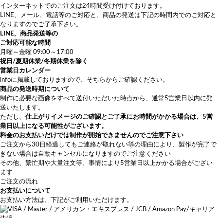
インターネットでのご注文は24時間受け付けております。
LINE、メール、電話等のご対応と、商品の発送は下記の時間内でのご対応と
なりますのでご了承下さい。
LINE、商品発送等の
ご対応可能な時間
月曜～金曜 09:00～17:00
祝日/夏期休業/冬期休業を除く
営業日カレンダー
info
に掲載しておりますので、そちらからご確認ください。
商品の発送時期について
制作に必要な画像をすべて送付いただいた時点から、通常5営業日以内に発
送いたします。
ただし、
仕上がりイメージのご確認とご了承にお時間がかかる場合は、5営
業日以上になる可能性がございます。
料金のお支払いだけでは制作が開始できませんのでご注意下さい
ご注文から30日経過してもご連絡が取れない等の理由により、製作が完了で
きない場合は自動キャンセルになりますのでご注意ください
その他、繁忙期や大量注文等、事情により5営業日以上かかる場合がござい
ます
ご注文の流れ
お支払いについて
お支払い方法は、下記がご利用いただけます。