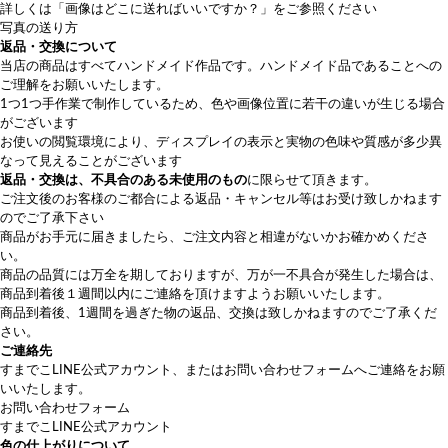
詳しくは
「画像はどこに送ればいいですか？」
をご参照ください
写真の送り方
返品・交換について
当店の商品はすべてハンドメイド作品です。ハンドメイド品であることへの
ご理解をお願いいたします。
1つ1つ手作業で制作しているため、色や画像位置に若干の違いが生じる場合
がございます
お使いの閲覧環境により、ディスプレイの表示と実物の色味や質感が多少異
なって見えることがございます
返品・交換は、不具合のある未使用のもの
に限らせて頂きます。
ご注文後のお客様のご都合による返品・キャンセル等はお受け致しかねます
のでご了承下さい
商品がお手元に届きましたら、ご注文内容と相違がないかお確かめくださ
い。
商品の品質には万全を期しておりますが、万が一不具合が発生した場合は、
商品到着後１週間以内にご連絡を頂けますようお願いいたします。
商品到着後、1週間を過ぎた物の返品、交換は致しかねますのでご了承くだ
さい。
ご連絡先
すまでこLINE公式アカウント
、または
お問い合わせフォーム
へご連絡をお願
いいたします。
お問い合わせフォーム
すまでこLINE公式アカウント
色の仕上がりについて