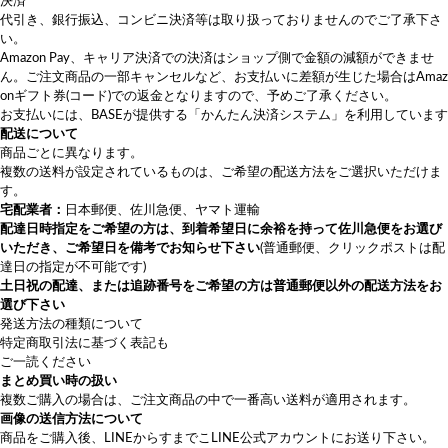
代引き、銀行振込、コンビニ決済等は取り扱っておりませんのでご了承下さ
い。
Amazon Pay、キャリア決済での決済はショップ側で金額の減額ができませ
ん。ご注文商品の一部キャンセルなど、お支払いに差額が生じた場合はAmaz
onギフト券(コード)での返金となりますので、予めご了承ください。
お支払いには、BASEが提供する「かんたん決済システム」を利用しています
配送について
商品ごとに異なります。
複数の送料が設定されているものは、ご希望の配送方法をご選択いただけま
す。
宅配業者：
日本郵便、佐川急便、ヤマト運輸
配達日時指定をご希望の方は、
到着希望日に余裕を持って佐川急便をお選び
いただき
、ご希望日を備考でお知らせ下さい
(普通郵便、クリックポストは配
達日の指定が不可能です)
土日祝の配達、または追跡番号をご希望の方は普通郵便以外の配送方法をお
選び下さい
発送方法の種類について
特定商取引法に基づく表記も
ご一読ください
まとめ買い時の扱い
複数ご購入の場合は、ご注文商品の中で一番高い送料が適用されます。
画像の送信方法について
商品をご購入後、LINEから
すまでこLINE公式アカウント
にお送り下さい。