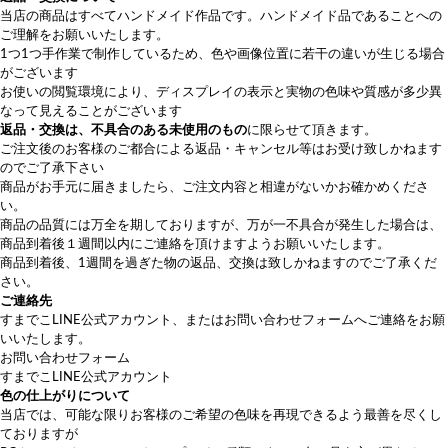
当店の商品はすべてハンドメイド作品です。ハンドメイド品であることへの
ご理解をお願いいたします。
1つ1つ手作業で制作しているため、色や画像位置に若干の違いが生じる場合
がございます
お使いの閲覧環境により、ディスプレイの表示と実物の色味や質感が多少異
なって見えることがございます
返品・交換は、不具合のある未使用のもの
に限らせて頂きます。
ご注文後のお客様のご都合による返品・キャンセル等はお受け致しかねます
のでご了承下さい
商品がお手元に届きましたら、ご注文内容と相違がないかお確かめくださ
い。
商品の品質には万全を期しておりますが、万が一不具合が発生した場合は、
商品到着後１週間以内にご連絡を頂けますようお願いいたします。
商品到着後、1週間を過ぎた物の返品、交換は致しかねますのでご了承くだ
さい。
ご連絡先
すまでこLINE公式アカウント
、または
お問い合わせフォーム
へご連絡をお願
いいたします。
お問い合わせフォーム
すまでこLINE公式アカウント
色の仕上がりについて
当店では、可能な限りお客様のご希望の色味を再現できるよう最善を尽くし
ておりますが