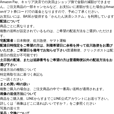
Amazon Pay、キャリア決済での決済はショップ側で金額の減額ができませ
ん。ご注文商品の一部キャンセルなど、お支払いに差額が生じた場合はAmaz
onギフト券(コード)での返金となりますので、予めご了承ください。
お支払いには、BASEが提供する「かんたん決済システム」を利用しています
配送について
商品ごとに異なります。
複数の送料が設定されているものは、ご希望の配送方法をご選択いただけま
す。
宅配業者：
日本郵便、佐川急便、ヤマト運輸
配達日時指定をご希望の方は、
到着希望日に余裕を持って佐川急便をお選び
いただき
、ご希望日を備考でお知らせ下さい
(普通郵便、クリックポストは配
達日の指定が不可能です)
土日祝の配達、または追跡番号をご希望の方は普通郵便以外の配送方法をお
選び下さい
発送方法の種類について
特定商取引法に基づく表記も
ご一読ください
まとめ買い時の扱い
複数ご購入の場合は、ご注文商品の中で一番高い送料が適用されます。
画像の送信方法について
商品をご購入後、LINEから
すまでこLINE公式アカウント
にお送り下さい。
詳しくは
「画像はどこに送ればいいですか？」
をご参照ください
写真の送り方
返品・交換について