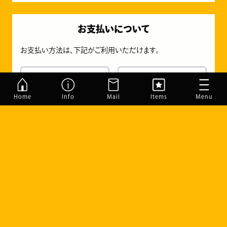
お支払いについて
お支払い方法は、下記がご利用いただけます。
Home
Info
Mail
Items
Menu
すまでこオンラインショップについて
フォトスタンド・フォトパネル
ご注文の流れ
マグネット
ショッピングガイド
ペット迷子札
よくあるご質問
名札