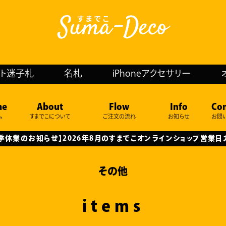
ット迷子札
名札
iPhoneアクセサリー
me
About
Flow
Info
Con
ム
すまでこについて
ご注文の流れ
お知らせ
お問
季休業のお知らせ】2026年8月のすまでこオンラインショップ営業日
その他
items