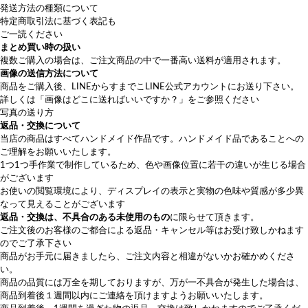
発送方法の種類について
特定商取引法に基づく表記も
ご一読ください
まとめ買い時の扱い
複数ご購入の場合は、ご注文商品の中で一番高い送料が適用されます。
画像の送信方法について
商品をご購入後、LINEから
すまでこLINE公式アカウント
にお送り下さい。
詳しくは
「画像はどこに送ればいいですか？」
をご参照ください
写真の送り方
返品・交換について
当店の商品はすべてハンドメイド作品です。ハンドメイド品であることへの
ご理解をお願いいたします。
1つ1つ手作業で制作しているため、色や画像位置に若干の違いが生じる場合
がございます
お使いの閲覧環境により、ディスプレイの表示と実物の色味や質感が多少異
なって見えることがございます
返品・交換は、不具合のある未使用のもの
に限らせて頂きます。
ご注文後のお客様のご都合による返品・キャンセル等はお受け致しかねます
のでご了承下さい
商品がお手元に届きましたら、ご注文内容と相違がないかお確かめくださ
い。
商品の品質には万全を期しておりますが、万が一不具合が発生した場合は、
商品到着後１週間以内にご連絡を頂けますようお願いいたします。