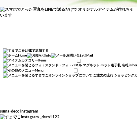
Home
Info
Mail
Items
フォトスタンド・フォトパネル
マグネット
ペット迷子札
名札
iP
Menu
すまでこオンラインショップについて
ご注文の流れ
ショッピング
suma-deco Instagram
_deco1122