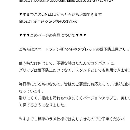
https://shop.suma-deco.com/blog/2020/01/27/174729
▼すまでこのLINEは↓からともだち追加できます
https://line.me/R/ti/p/%40519llxio
▼▼▼このページの商品について▼▼▼
こちらはスマートフォン(iPhone)やタブレットの落下防止用グリ
使う時だけ伸ばして、不要な時はたたんでコンパクトに。
グリップは落下防止だけでなく、スタンドとしても利用できます
毎日手にするものなので、皆様のご要望にお応えして、指紋防止
なっています。
滑りにくく、指紋も汚れもつきにくくバージョンアップし、美し
く保てるようになりました。
※すまでこ標準のラメ仕様ではありませんのでご了承ください