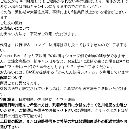
ご注文から30日経過してもご連絡が取れない等の理由により、製作が完了で
きない場合は自動キャンセルになりますのでご注意ください
その他、繁忙期や大量注文等、事情により5営業日以上かかる場合がござい
ます
ご注文の流れ
お支払いについて
お支払い方法は、下記がご利用いただけます。
代引き、銀行振込、コンビニ決済等は取り扱っておりませんのでご了承下さ
い。
Amazon Pay、キャリア決済での決済はショップ側で金額の減額ができませ
ん。ご注文商品の一部キャンセルなど、お支払いに差額が生じた場合はAmaz
onギフト券(コード)での返金となりますので、予めご了承ください。
お支払いには、BASEが提供する「かんたん決済システム」を利用しています
配送について
商品ごとに異なります。
複数の送料が設定されているものは、ご希望の配送方法をご選択いただけま
す。
宅配業者：
日本郵便、佐川急便、ヤマト運輸
配達日時指定をご希望の方は、
到着希望日に余裕を持って佐川急便をお選び
いただき
、ご希望日を備考でお知らせ下さい
(普通郵便、クリックポストは配
達日の指定が不可能です)
土日祝の配達、または追跡番号をご希望の方は普通郵便以外の配送方法をお
選び下さい