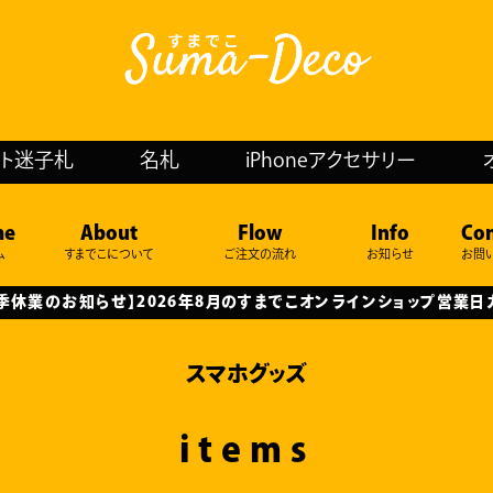
ット迷子札
名札
iPhoneアクセサリー
me
About
Flow
Info
Con
ム
すまでこについて
ご注文の流れ
お知らせ
お問
季休業のお知らせ】2026年8月のすまでこオンラインショップ営業日
スマホグッズ
items