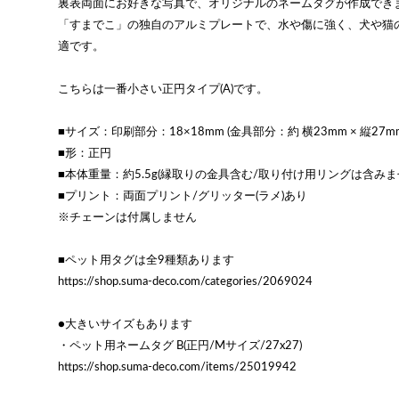
裏表両面にお好きな写真で、オリジナルのネームタグが作成でき
「すまでこ」の独自のアルミプレートで、水や傷に強く、犬や猫
適です。
こちらは一番小さい正円タイプ(A)です。
■サイズ：印刷部分：18×18mm (金具部分：約 横23mm × 縦27m
■形：正円
■本体重量：約5.5g(縁取りの金具含む/取り付け用リングは含みま
■プリント：両面プリント/グリッター(ラメ)あり
※チェーンは付属しません
■ペット用タグは全9種類あります
https://shop.suma-deco.com/categories/2069024
●大きいサイズもあります
・ペット用ネームタグ B(正円/Mサイズ/27x27)
https://shop.suma-deco.com/items/25019942