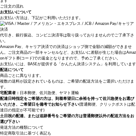
ます
ご注文の流れ
お支払いについて
お支払い方法は、下記がご利用いただけます。
代引き、銀行振込、コンビニ決済等は取り扱っておりませんのでご了承下さ
い。
Amazon Pay、キャリア決済での決済はショップ側で金額の減額ができませ
ん。ご注文商品の一部キャンセルなど、お支払いに差額が生じた場合はAmaz
onギフト券(コード)での返金となりますので、予めご了承ください。
お支払いには、BASEが提供する「かんたん決済システム」を利用しています
配送について
商品ごとに異なります。
複数の送料が設定されているものは、ご希望の配送方法をご選択いただけま
す。
宅配業者：
日本郵便、佐川急便、ヤマト運輸
配達日時指定をご希望の方は、
到着希望日に余裕を持って佐川急便をお選び
いただき
、ご希望日を備考でお知らせ下さい
(普通郵便、クリックポストは配
達日の指定が不可能です)
土日祝の配達、または追跡番号をご希望の方は普通郵便以外の配送方法をお
選び下さい
発送方法の種類について
特定商取引法に基づく表記も