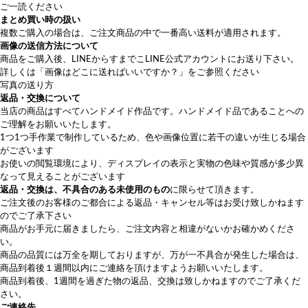
ご一読ください
まとめ買い時の扱い
複数ご購入の場合は、ご注文商品の中で一番高い送料が適用されます。
画像の送信方法について
商品をご購入後、LINEから
すまでこLINE公式アカウント
にお送り下さい。
詳しくは
「画像はどこに送ればいいですか？」
をご参照ください
写真の送り方
返品・交換について
当店の商品はすべてハンドメイド作品です。ハンドメイド品であることへの
ご理解をお願いいたします。
1つ1つ手作業で制作しているため、色や画像位置に若干の違いが生じる場合
がございます
お使いの閲覧環境により、ディスプレイの表示と実物の色味や質感が多少異
なって見えることがございます
返品・交換は、不具合のある未使用のもの
に限らせて頂きます。
ご注文後のお客様のご都合による返品・キャンセル等はお受け致しかねます
のでご了承下さい
商品がお手元に届きましたら、ご注文内容と相違がないかお確かめくださ
い。
商品の品質には万全を期しておりますが、万が一不具合が発生した場合は、
商品到着後１週間以内にご連絡を頂けますようお願いいたします。
商品到着後、1週間を過ぎた物の返品、交換は致しかねますのでご了承くだ
さい。
ご連絡先