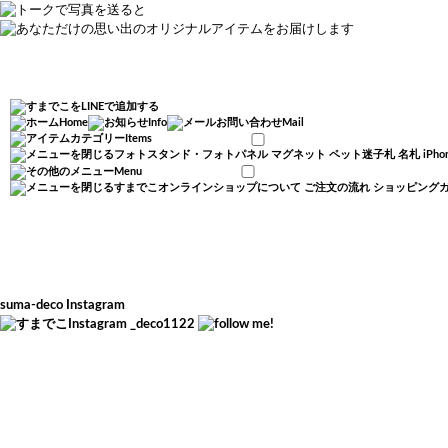
Home
Info
Mail
Items
フォトスタンド・フォトパネル
マグネット
ペット迷子札
名札
iP
Menu
すまでこオンラインショップについて
ご注文の流れ
ショッピング
suma-deco Instagram
_deco1122