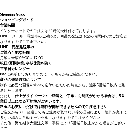
Shopping Guide
ショッピングガイド
営業時間
インターネットでのご注文は24時間受け付けております。
LINE、メール、電話等のご対応と、商品の発送は下記の時間内でのご対応と
なりますのでご了承下さい。
LINE、商品発送等の
ご対応可能な時間
月曜～金曜 09:00～17:00
祝日/夏期休業/冬期休業を除く
営業日カレンダー
info
に掲載しておりますので、そちらからご確認ください。
商品の発送時期について
制作に必要な画像をすべて送付いただいた時点から、通常5営業日以内に発
送いたします。
ただし、
仕上がりイメージのご確認とご了承にお時間がかかる場合は、5営
業日以上になる可能性がございます。
料金のお支払いだけでは制作が開始できませんのでご注意下さい
ご注文から30日経過してもご連絡が取れない等の理由により、製作が完了で
きない場合は自動キャンセルになりますのでご注意ください
その他、繁忙期や大量注文等、事情により5営業日以上かかる場合がござい