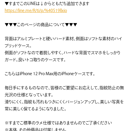
▼すまでこのLINEは↓からともだち追加できます
https://line.me/R/ti/p/%40519llxio
▼▼▼このページの商品について▼▼▼
背面はアルミプレートと硬いハード素材、側面はソフトな素材のハイ
ブリッドケース。
側面がソフトなので着脱しやすく、ハードな背面でスマホをしっかり
ガード。良いトコ取りのケースです。
こちらはiPhone 12 Pro Max用のiPhoneケースです。
毎日手にするものなので、皆様のご要望にお応えして、指紋防止の無
光沢の仕様となっています。
滑りにくく、指紋も汚れもつきにくくバージョンアップし、美しい写真を
常に美しく保てるようになりました。
※すまでこ標準のラメ仕様ではありませんのでご了承ください
※本体、その他備品は付属しません