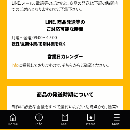
LINE、メール、電話等のご対応と、商品の発送は下記の時間内
でのご対応となりますのでご了承下さい。
LINE、商品発送等の
ご対応可能な時間
月曜～金曜 09:00～17:00
祝日/夏期休業/冬期休業を除く
営業日カレンダー
info
に掲載しておりますので、そちらからご確認ください。
商品の発送時期について
制作に必要な画像をすべて送付いただいた時点から、通常5
営業日以内に発送いたします。
ただし、
仕上がりイメージのご確認とご了承にお時間がかかる
Home
Info
Mail
Items
Menu
場合は、5営業日以上になる可能性がございます。